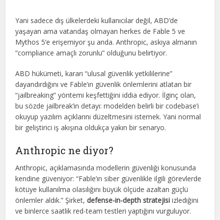
Yani sadece dış ülkelerdeki kullanıcılar değil, ABD’de
yaşayan ama vatandaş olmayan herkes de Fable 5 ve
Mythos 5’e erişemiyor şu anda. Anthropic, askıya almanın
“compliance amaçlı zorunlu” olduğunu belirtiyor.
ABD hükümeti, kararı “ulusal güvenlik yetkililerine”
dayandırdığını ve Fable’ın güvenlik önlemlerini atlatan bir
“jailbreaking” yöntemi keşfettiğini iddia ediyor. İlginç olan,
bu sözde jailbreak’in detayı: modelden belirli bir codebase’i
okuyup yazılım açıklarını düzeltmesini istemek. Yani normal
bir geliştirici iş akışına oldukça yakın bir senaryo.
Anthropic ne diyor?
Anthropic, açıklamasında modellerin güvenliği konusunda
kendine güveniyor: “Fable’ın siber güvenlikle ilgili görevlerde
kötüye kullanılma olasılığını büyük ölçüde azaltan güçlü
önlemler aldık.” Şirket,
defense-in-depth stratejisi
izlediğini
ve binlerce saatlik red-team testleri yaptığını vurguluyor.