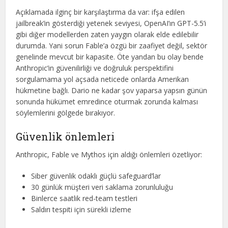
Açıklamada ilginç bir karşılaştırma da var: ifşa edilen
jailbreak’in gösterdiği yetenek seviyesi, OpenAI’ın GPT-5.5’i
gibi diğer modellerden zaten yaygın olarak elde edilebilir
durumda. Yani sorun Fable’a özgü bir zaafiyet değil, sektör
genelinde mevcut bir kapasite. Öte yandan bu olay bende
Anthropic’in güvenilirliği ve doğruluk perspektifini
sorgulamama yol açsada neticede onlarda Amerikan
hükmetine bağlı. Dario ne kadar şov yaparsa yapsın günün
sonunda hükümet emredince oturmak zorunda kalması
söylemlerini gölgede bırakıyor.
Güvenlik önlemleri
Anthropic, Fable ve Mythos için aldığı önlemleri özetliyor:
Siber güvenlik odaklı güçlü safeguard’lar
30 günlük müşteri veri saklama zorunluluğu
Binlerce saatlik red-team testleri
Saldırı tespiti için sürekli izleme