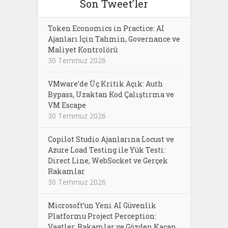
Son Tweet’ler
Token Economics in Practice: AI
Ajanları İçin Tahmin, Governance ve
Maliyet Kontrolörü
30 Temmuz 2026
VMware’de Üç Kritik Açık: Auth
Bypass, Uzaktan Kod Çalıştırma ve
VM Escape
30 Temmuz 2026
Copilot Studio Ajanlarına Locust ve
Azure Load Testing ile Yük Testi:
Direct Line, WebSocket ve Gerçek
Rakamlar
30 Temmuz 2026
Microsoft’un Yeni AI Güvenlik
Platformu Project Perception:
Vaatler, Rakamlar ve Gözden Kaçan