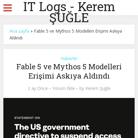
IT Logs - Kerem
ŞUĞLE
Ana sayfa
»
Fable 5 ve Mythos 5 Modelleri Erişimi Askıya
Aldındı
Haberler
Fable 5 ve Mythos 5 Modelleri
Erişimi Askıya Aldındı
2 ay Önce
Yorum Ekle
by
Kerem Şuğle