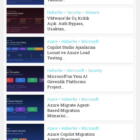
Haberler
•
Security
•
Vmware
VMware’de Üç Kritik
Açık: Auth Bypass,
Uzaktan...
Azure
•
Haberler
•
Microsoft
Copilot Studio Ajanlarına
Locust ve Azure Load
Testing...
Haberler
•
Microsoft
•
Security
Microsoft’un Yeni AI
Güvenlik Platformu
Project...
Azure
•
Haberler
•
Microsoft
Azure Migrate Agent-
Based Migration
Mimarisi:...
Azure
•
Haberler
•
Microsoft
Azure Copilot Migration
Agent (Preview):