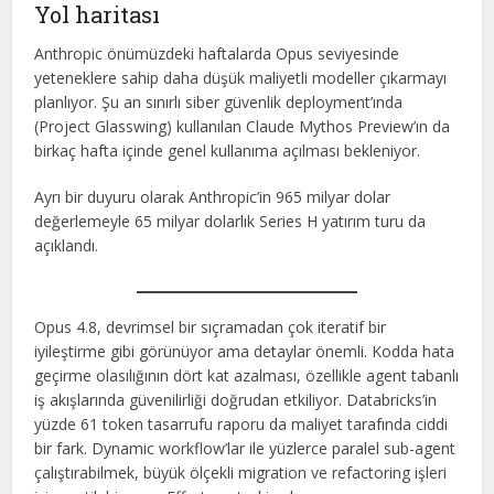
Yol haritası
Anthropic önümüzdeki haftalarda Opus seviyesinde
yeteneklere sahip daha düşük maliyetli modeller çıkarmayı
planlıyor. Şu an sınırlı siber güvenlik deployment’ında
(Project Glasswing) kullanılan Claude Mythos Preview’ın da
birkaç hafta içinde genel kullanıma açılması bekleniyor.
Ayrı bir duyuru olarak Anthropic’in 965 milyar dolar
değerlemeyle 65 milyar dolarlık Series H yatırım turu da
açıklandı.
Opus 4.8, devrimsel bir sıçramadan çok iteratif bir
iyileştirme gibi görünüyor ama detaylar önemli. Kodda hata
geçirme olasılığının dört kat azalması, özellikle agent tabanlı
iş akışlarında güvenilirliği doğrudan etkiliyor. Databricks’in
yüzde 61 token tasarrufu raporu da maliyet tarafında ciddi
bir fark. Dynamic workflow’lar ile yüzlerce paralel sub-agent
çalıştırabilmek, büyük ölçekli migration ve refactoring işleri