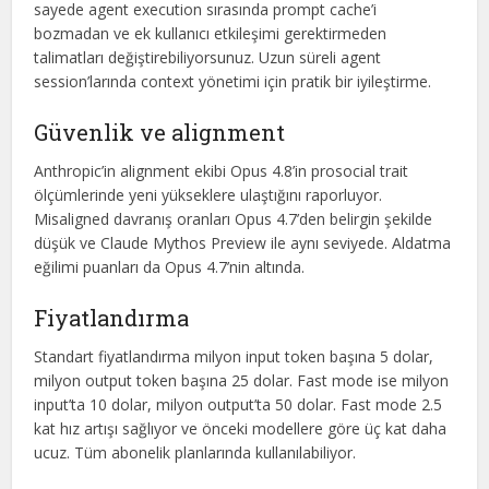
sayede agent execution sırasında prompt cache’i
bozmadan ve ek kullanıcı etkileşimi gerektirmeden
talimatları değiştirebiliyorsunuz. Uzun süreli agent
session’larında context yönetimi için pratik bir iyileştirme.
Güvenlik ve alignment
Anthropic’in alignment ekibi Opus 4.8’in prosocial trait
ölçümlerinde yeni yükseklere ulaştığını raporluyor.
Misaligned davranış oranları Opus 4.7’den belirgin şekilde
düşük ve Claude Mythos Preview ile aynı seviyede. Aldatma
eğilimi puanları da Opus 4.7’nin altında.
Fiyatlandırma
Standart fiyatlandırma milyon input token başına 5 dolar,
milyon output token başına 25 dolar. Fast mode ise milyon
input’ta 10 dolar, milyon output’ta 50 dolar. Fast mode 2.5
kat hız artışı sağlıyor ve önceki modellere göre üç kat daha
ucuz. Tüm abonelik planlarında kullanılabiliyor.