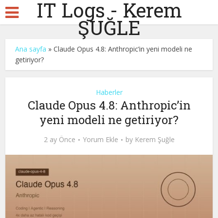
IT Logs - Kerem
ŞUĞLE
Ana sayfa
»
Claude Opus 4.8: Anthropic’in yeni modeli ne
getiriyor?
Haberler
Claude Opus 4.8: Anthropic’in
yeni modeli ne getiriyor?
2 ay Önce
Yorum Ekle
by
Kerem Şuğle