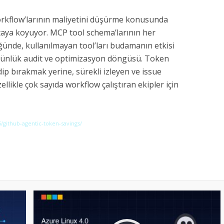
orkflow’larının maliyetini düşürme konusunda
rtaya koyuyor. MCP tool schema’larının her
ünde, kullanılmayan tool’ları budamanın etkisi
m günlük audit ve optimizasyon döngüsü. Token
ip bırakmak yerine, sürekli izleyen ve issue
llikle çok sayıda workflow çalıştıran ekipler için
/github-agentic-token-savings/