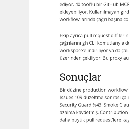
ediyor. 40 tool’lu bir GitHub MC
ekleyebiliyor. Kullanılmayan gir
workflow’larında çağrı başına con
Ekip ayrıca pull request diff’leri
çağrılarını gh CLI komutlarıyla
workspace’e indiriliyor ya da ç
üzerinden çekiliyor. Bu proxy au
Sonuçlar
Bir düzine production workflow’
Issues 109 düzeltme sonrası çal
Security Guard %43, Smoke Clau
azalma kaydetmiş. Contribution
daha büyük pull request’lere kay