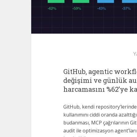
Y
GitHub, agentic workfl
değişimi ve günlük aud
harcamasını %62’ye ka
GitHub, kendi repository’lerinde 
kullanımını ciddi oranda azalttığ
budanması, MCP çağrılarının Git
audit ile optimizasyon agent’lar