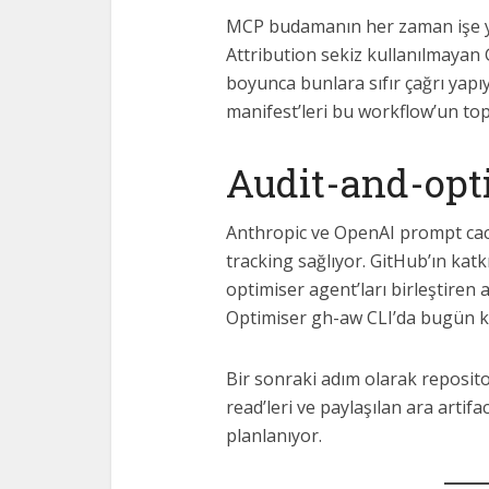
MCP budamanın her zaman işe ya
Attribution sekiz kullanılmayan
boyunca bunlara sıfır çağrı yap
manifest’leri bu workflow’un top
Audit-and-opt
Anthropic ve OpenAI prompt cac
tracking sağlıyor. GitHub’ın katk
optimiser agent’ları birleştiren
Optimiser gh-aw CLI’da bugün ku
Bir sonraki adım olarak reposit
read’leri ve paylaşılan ara artif
planlanıyor.