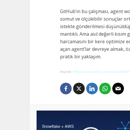
GitHub’ın bu çalışması, agent w
somut ve ölçülebilir sonuçlar o
istekte gönderilmesi düşünüldüğ
mantıklı. Ama asıl değerli kısı
harcamasını bir kere optimize ed
açan agent’lar devreye almak, öze
pratik bir yaklaşım.
Kaynak:
https://www.infoq.com/news/2026/05