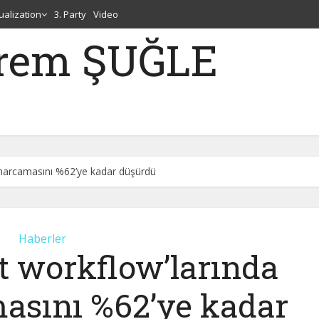
tualization
3. Party
Video
erem ŞUĞLE
 harcamasını %62’ye kadar düşürdü
Haberler
t workflow’larında
asını %62’ye kadar