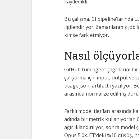
kaydedildi.
Bu çalışma, CI pipeline’larında L
ilgilendiriyor. Zamanlanmış job’l
kimse fark etmiyor.
Nasıl ölçüyorl
GitHub tüm agent çağrılarını bir
çalıştırma için input, output ve 
usage.jsonl artifact’ı yazılıyor.
arasında normalize edilmiş dur
Farklı model tier’ları arasında k
adında bir metrik kullanıyorlar. O
ağırlıklandırılıyor, sonra model 
Opus 5.0x. ET’deki %10 düşüş, ha