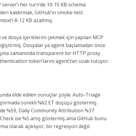
P server’ı her turn’de 10-15 KB schema
dileri kaldırmak, GitHub’ın smoke-test
text’i 8-12 KB azaltmış.
ni ve dosya içeriklerini çekmek için yapılan MCP
 değiştirmiş. Dosyalar ya agent başlamadan önce
alışma zamanında transparent bir HTTP proxy
thentication token’larını agent’tan uzak tutuyor.
unda elde edilen sonuçlar şöyle: Auto-Triage
ıştırmada sürekli %62 ET düşüşü göstermiş.
de %59, Daily Community Attribution %37
 Check ise %5 artış göstermiş ama GitHub bunu
ma olarak açıklıyor, bir regresyon değil.