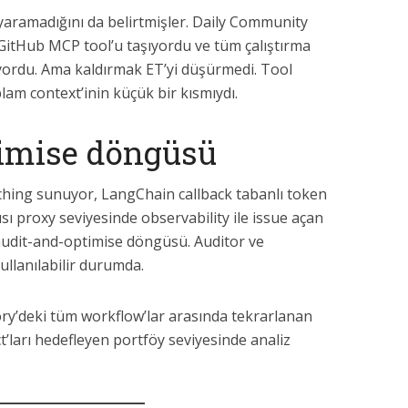
ramadığını da belirtmişler. Daily Community
 GitHub MCP tool’u taşıyordu ve tüm çalıştırma
ıyordu. Ama kaldırmak ET’yi düşürmedi. Tool
lam context’inin küçük bir kısmıydı.
imise döngüsü
hing sunuyor, LangChain callback tabanlı token
ısı proxy seviyesinde observability ile issue açan
 audit-and-optimise döngüsü. Auditor ve
llanılabilir durumda.
ory’deki tüm workflow’lar arasında tekrarlanan
act’ları hedefleyen portföy seviyesinde analiz