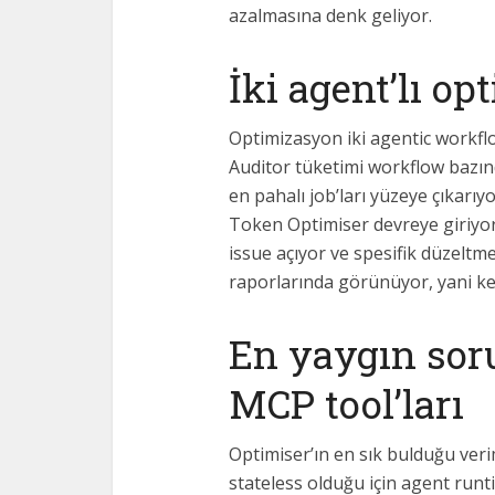
azalmasına denk geliyor.
İki agent’lı o
Optimizasyon iki agentic workf
Auditor tüketimi workflow bazınd
en pahalı job’ları yüzeye çıkarıy
Token Optimiser devreye giriyor
issue açıyor ve spesifik düzeltm
raporlarında görünüyor, yani kend
En yaygın sor
MCP tool’ları
Optimiser’ın en sık bulduğu veri
stateless olduğu için agent runti