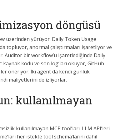
ptimizasyon döngüsü
low üzerinden yürüyor. Daily Token Usage
a topluyor, anormal çalıştırmaları işaretliyor ve
or. Auditor bir workflow’u işaretlediğinde Daily
: kaynak kodu ve son log’ları okuyor, GitHub
eler öneriyor. İki agent da kendi günlük
i maliyetlerini de izliyorlar.
un: kullanılmayan
msizlik kullanılmayan MCP tool’ları. LLM API’leri
me’ları her istekte tool schema’larını dahil