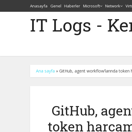
Anasayfa
Genel
Haberler
Microsoft
Network
Vir
IT Logs - K
Ana sayfa
»
GitHub, agent workflow’larında token
GitHub, agen
token harcam