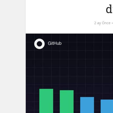
d
2 ay Önce