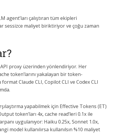
LM agent’ları çalıştıran tüm ekipleri
ar sessizce maliyet biriktiriyor ve çoğu zaman
ar?
 API proxy üzerinden yönlendiriyor. Her
cache token’larını yakalayan bir token-
 Bu format Claude CLI, Copilot CLI ve Codex CLI
umda.
arşılaştırma yapabilmek için Effective Tokens (ET)
utput token’ları 4x, cache read’leri 0.1x ile
çarpanı uygulanıyor: Haiku 0.25x, Sonnet 1.0x,
ngi model kullanılırsa kullanılsın %10 maliyet