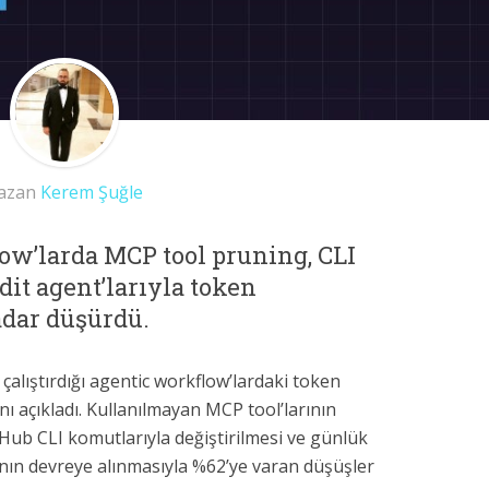
azan
Kerem Şuğle
ow’larda MCP tool pruning, CLI
it agent’larıyla token
dar düşürdü.
çalıştırdığı agentic workflow’lardaki token
ını açıkladı. Kullanılmayan MCP tool’larının
Hub CLI komutlarıyla değiştirilmesi ve günlük
ının devreye alınmasıyla %62’ye varan düşüşler