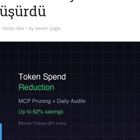
üşürdü
Yorum Ekle
by
Kerem Şuğle