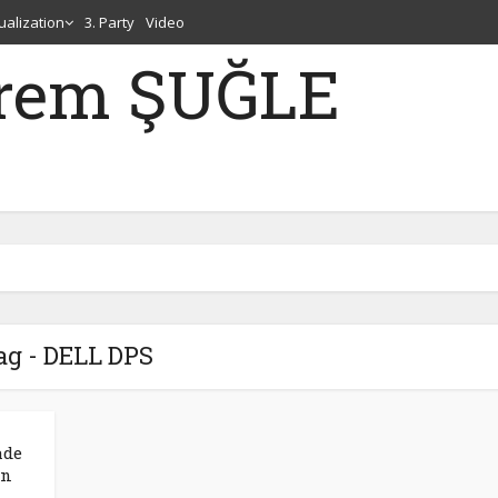
tualization
3. Party
Video
erem ŞUĞLE
ag - DELL DPS
ade
on