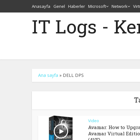
Anasayfa
Genel
Haberler
Microsoft
Network
Vir
IT Logs - K
Ana sayfa
»
DELL DPS
T
Video
Avamar: How to Upgr
Avamar Virtual Editi
(AVE)