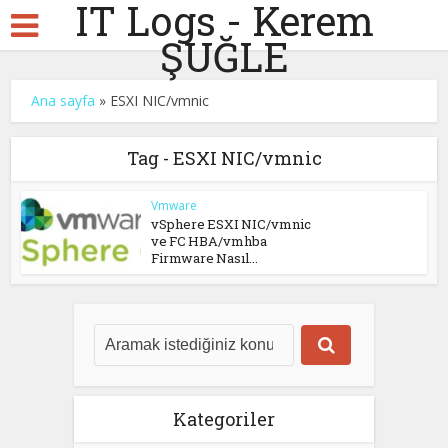
IT Logs - Kerem
ŞUĞLE
Ana sayfa
»
ESXI NIC/vmnic
Tag - ESXI NIC/vmnic
Vmware
vSphere ESXI NIC/vmnic
ve FC HBA/vmhba
Firmware Nasıl...
Kategoriler