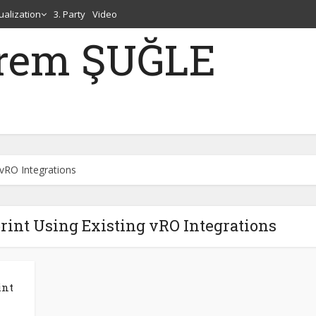
tualization
3. Party
Video
erem ŞUĞLE
 vRO Integrations
rint Using Existing vRO Integrations
int