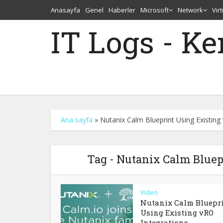
Anasayfa
Genel
Haberler
Microsoft
Network
Vir
IT Logs - K
Ana sayfa
»
Nutanix Calm Blueprint Using Existing
Tag - Nutanix Calm Bluep
Video
Nutanix Calm Bluepr
Using Existing vRO
Integrations