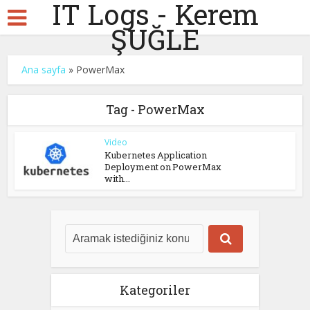
IT Logs - Kerem
ŞUĞLE
Ana sayfa
»
PowerMax
Tag - PowerMax
Video
Kubernetes Application
Deployment on PowerMax
with...
Kategoriler