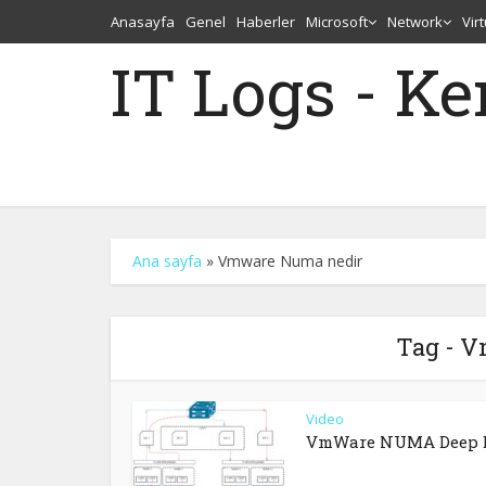
Anasayfa
Genel
Haberler
Microsoft
Network
Vir
IT Logs - K
Ana sayfa
»
Vmware Numa nedir
Tag - 
Video
VmWare NUMA Deep 