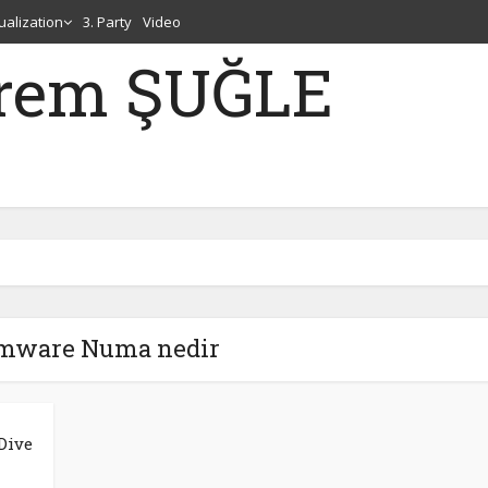
tualization
3. Party
Video
erem ŞUĞLE
Vmware Numa nedir
Dive