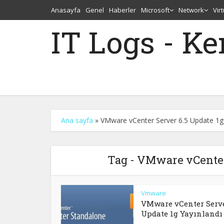
Anasayfa
Genel
Haberler
Microsoft
Network
Vir
IT Logs - K
Ana sayfa
»
VMware vCenter Server 6.5 Update 1g 
Tag - VMware vCenter
Vmware
VMware vCenter Serve
Update 1g Yayınlandı