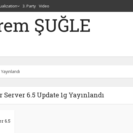
tualization
3. Party
Video
erem ŞUĞLE
Yayınlandı
 Server 6.5 Update 1g Yayınlandı
r 6.5