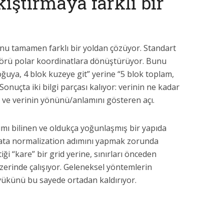
kıştırmaya farklı bir
nu tamamen farklı bir yoldan çözüyor. Standart
ektörü polar koordinatlara dönüştürüyor. Bunu
oğuya, 4 blok kuzeye git” yerine “5 blok toplam,
Sonuçta iki bilgi parçası kalıyor: verinin ne kadar
ve verinin yönünü/anlamını gösteren açı.
ılımı bilinen ve oldukça yoğunlaşmış bir yapıda
 data normalization adımını yapmak zorunda
tiği “kare” bir grid yerine, sınırları önceden
 üzerinde çalışıyor. Geleneksel yöntemlerin
yükünü bu sayede ortadan kaldırıyor.