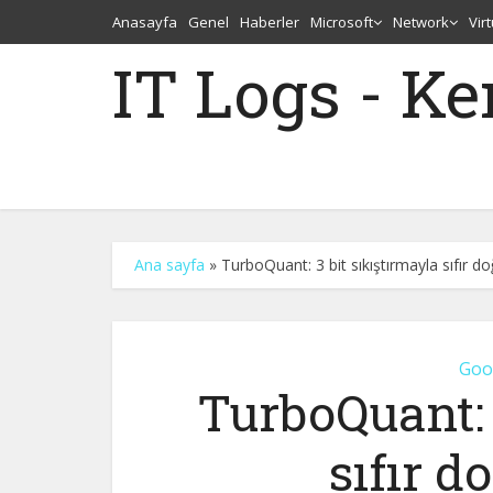
Anasayfa
Genel
Haberler
Microsoft
Network
Vir
IT Logs - K
Ana sayfa
»
TurboQuant: 3 bit sıkıştırmayla sıfır do
Goo
TurboQuant: 
sıfır d