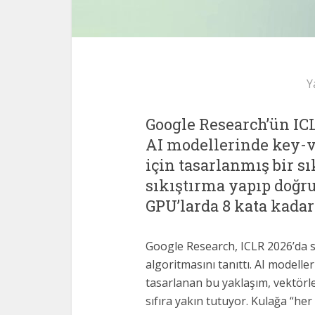
Y
Google Research’ün IC
AI modellerinde key-v
için tasarlanmış bir sı
sıkıştırma yapıp doğr
GPU’larda 8 kata kadar
Google Research, ICLR 2026’da s
algoritmasını tanıttı. AI modelle
tasarlanan bu yaklaşım, vektörle
sıfıra yakın tutuyor. Kulağa “he