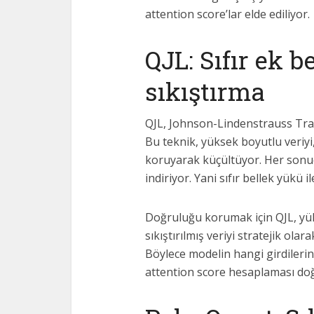
attention score’lar elde ediliyor.
QJL: Sıfır ek b
sıkıştırma
QJL, Johnson-Lindenstrauss Tran
Bu teknik, yüksek boyutlu veriyi, 
koruyarak küçültüyor. Her sonuç 
indiriyor. Yani sıfır bellek yükü i
Doğruluğu korumak için QJL, yük
sıkıştırılmış veriyi stratejik ola
Böylece modelin hangi girdileri
attention score hesaplaması doğ