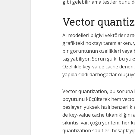
gibi gelebilir ama testler bunu d
Vector quanti
AI modelleri bilgiyi vektörler arac
grafikteki noktayı tanımlarken, 
bir görüntünün özellikleri veya b
taşıyabiliyor. Sorun şu ki bu yük
Özellikle key-value cache denen, s
yapıda ciddi darboğazlar oluşuyo
Vector quantization, bu soruna 
boyutunu küçülterek hem vector 
besleyen yüksek hızlı benzerlik 
de key-value cache tıkanıklığını
sıkıntısı var: çoğu yöntem, her k
quantization sabitleri hesaplayı