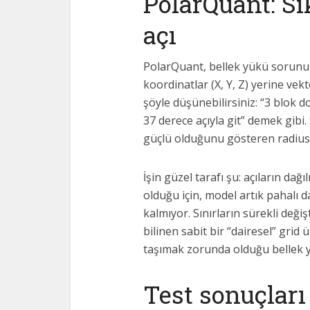
PolarQuant: Sı
açı
PolarQuant, bellek yükü sorunu
koordinatlar (X, Y, Z) yerine v
şöyle düşünebilirsiniz: “3 blok d
37 derece açıyla git” demek gibi. 
güçlü olduğunu gösteren radius 
İşin güzel tarafı şu: açıların dağ
olduğu için, model artık pahalı
kalmıyor. Sınırların sürekli değiş
bilinen sabit bir “dairesel” grid
taşımak zorunda olduğu bellek 
Test sonuçları