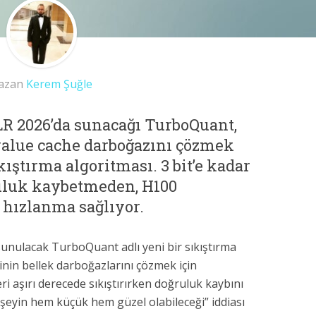
azan
Kerem Şuğle
LR 2026’da sunacağı TurboQuant,
alue cache darboğazını çözmek
kıştırma algoritması. 3 bit’e kadar
uluk kaybetmeden, H100
 hızlanma sağlıyor.
unulacak TurboQuant adlı yeni bir sıkıştırma
rinin bellek darboğazlarını çözmek için
ri aşırı derecede sıkıştırırken doğruluk kaybını
r şeyin hem küçük hem güzel olabileceği” iddiası