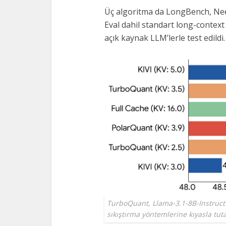
Üç algoritma da LongBench, Nee
Eval dahil standart long-contex
açık kaynak LLM’lerle test edildi.
TurboQuant, Llama-3.1-8B-Instruc
sıkıştırma yöntemlerine kıyasla tut