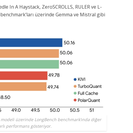
dle In A Haystack, ZeroSCROLLS, RULER ve L-
t benchmark’ları üzerinde Gemma ve Mistral gibi
t modeli üzerinde LongBench benchmark’ında diğer
arlı performans gösteriyor.