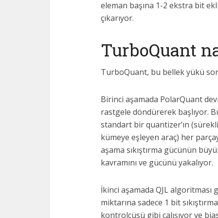
eleman başına 1-2 ekstra bit ek
çıkarıyor.
TurboQuant nas
TurboQuant, bu bellek yükü soru
Birinci aşamada PolarQuant devr
rastgele döndürerek başlıyor. Bu
standart bir quantizer’ın (sürekli
kümeye eşleyen araç) her parçaya
aşama sıkıştırma gücünün büyük
kavramını ve gücünü yakalıyor.
İkinci aşamada QJL algoritması g
miktarına sadece 1 bit sıkıştır
kontrolcüsü gibi çalışıyor ve bi