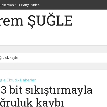
tualization
3. Party
Video
erem ŞUĞLE
ğruluk kaybı
gle Cloud
Haberler
•
3 bit sıkıştırmayla
oğruluk kaybı