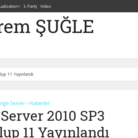
tualization
3. Party
Video
erem ŞUĞLE
up 11 Yayınlandı
nge Server
Haberler
•
Server 2010 SP3
lup 11 Yayınlandı