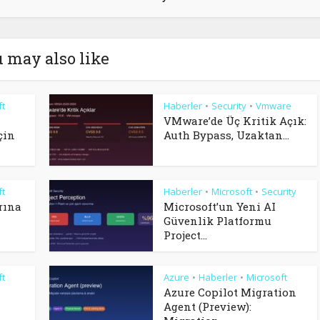
 may also like
ft
Haberler
Security
Vmware
•
•
VMware’de Üç Kritik Açık:
çin
Auth Bypass, Uzaktan...
ft
Haberler
Microsoft
Security
•
•
rına
Microsoft’un Yeni AI
Güvenlik Platformu
Project...
ft
Azure
Haberler
Microsoft
•
•
Azure Copilot Migration
Agent (Preview):