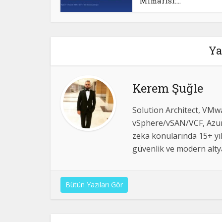
Mimarisi:...
Ya
Kerem Şuğle
Solution Architect, VMwa
vSphere/vSAN/VCF, Azur
zeka konularında 15+ yı
güvenlik ve modern altya
Bütün Yazıları Gör