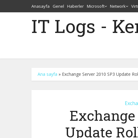
Anasayfa
Genel
Haberler
Microsoft
Network
Vir
IT Logs - K
Ana sayfa
»
Exchange Server 2010 SP3 Update Roll
Excha
Exchange 
Update Rol