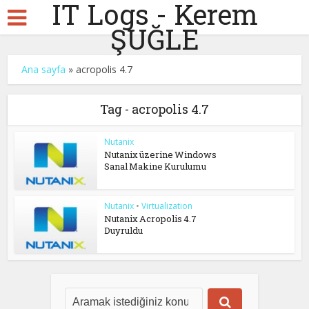
IT Logs - Kerem
ŞUĞLE
Ana sayfa
»
acropolis 4.7
Tag - acropolis 4.7
Nutanix
Nutanix üzerine Windows
Sanal Makine Kurulumu
Nutanix
•
Virtualization
Nutanix Acropolis 4.7
Duyruldu