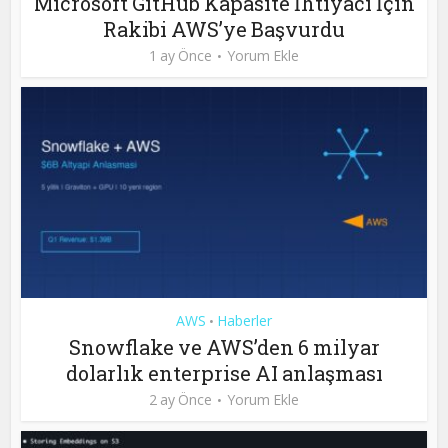
Microsoft GitHub Kapasite İhtiyacı İçin
Rakibi AWS’ye Başvurdu
1 ay Önce
Yorum Ekle
AWS
Haberler
•
Snowflake ve AWS’den 6 milyar
dolarlık enterprise AI anlaşması
2 ay Önce
Yorum Ekle