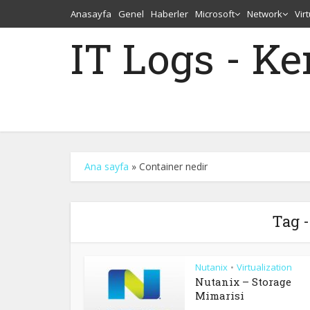
Anasayfa
Genel
Haberler
Microsoft
Network
Vir
IT Logs - K
Ana sayfa
»
Container nedir
Tag -
Nutanix
Virtualization
•
Nutanix – Storage
Mimarisi