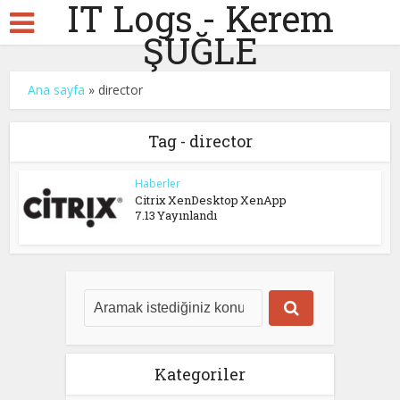
IT Logs - Kerem
ŞUĞLE
Ana sayfa
»
director
Tag - director
Haberler
Citrix XenDesktop XenApp
7.13 Yayınlandı
Kategoriler