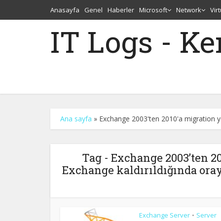
Anasayfa
Genel
Haberler
Microsoft
Network
Vir
IT Logs - K
Ana sayfa
»
Exchange 2003'ten 2010'a migration y
Tag - Exchange 2003’ten 20
Exchange kaldırıldığında or
Exchange Server
Server
•