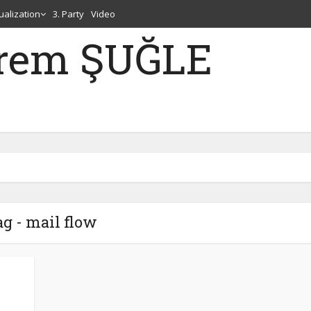
tualization
3. Party
Video
erem ŞUĞLE
g - mail flow