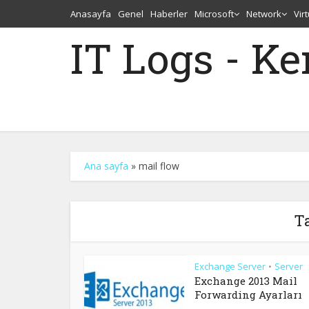
Anasayfa
Genel
Haberler
Microsoft
Network
Vir
IT Logs - K
Ana sayfa
»
mail flow
Ta
Exchange Server
Server
•
Exchange 2013 Mail
Forwarding Ayarları