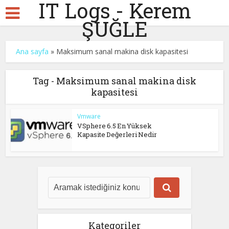
IT Logs - Kerem
ŞUĞLE
Ana sayfa
»
Maksimum sanal makina disk kapasitesi
Tag - Maksimum sanal makina disk
kapasitesi
Vmware
VSphere 6.5 En Yüksek
Kapasite Değerleri Nedir
Kategoriler