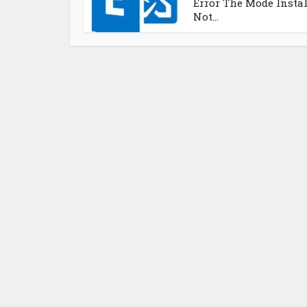
Error The Mode Instal
Not...