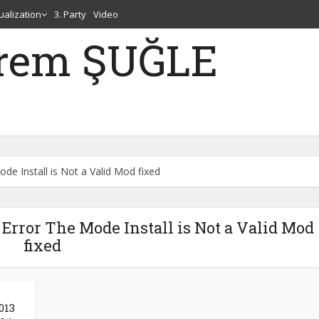
tualization
3. Party
Video
erem ŞUĞLE
e Install is Not a Valid Mod fixed
Error The Mode Install is Not a Valid Mod
fixed
013