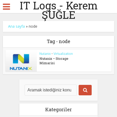
IT Logs - Kerem
ŞUĞLE
Ana sayfa
»
node
Tag - node
Nutanix
•
Virtualization
Nutanix – Storage
Mimarisi
Kategoriler