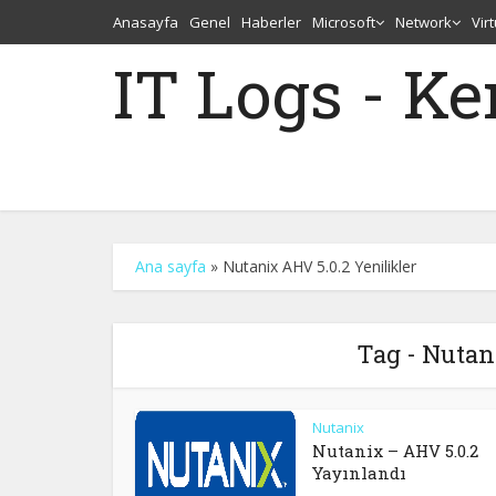
Anasayfa
Genel
Haberler
Microsoft
Network
Vir
IT Logs - K
Ana sayfa
»
Nutanix AHV 5.0.2 Yenilikler
Tag - Nutan
Nutanix
Nutanix – AHV 5.0.2
Yayınlandı