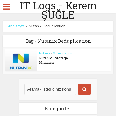
IT Logs - Kerem
ŞUĞLE
Ana sayfa
»
Nutanix Deduplication
Tag - Nutanix Deduplication
Nutanix
•
Virtualization
Nutanix – Storage
Mimarisi
Kategoriler