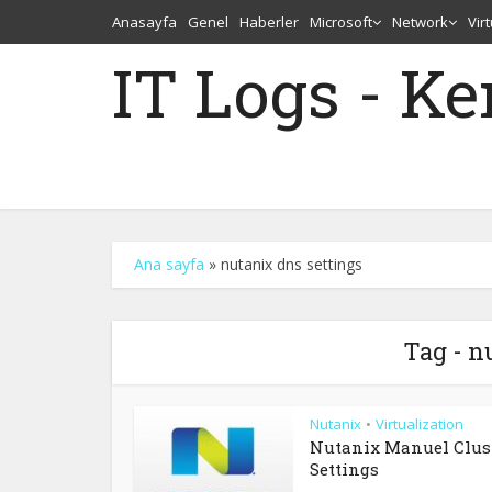
Anasayfa
Genel
Haberler
Microsoft
Network
Vir
IT Logs - K
Ana sayfa
»
nutanix dns settings
Tag - n
Nutanix
Virtualization
•
Nutanix Manuel Clus
Settings