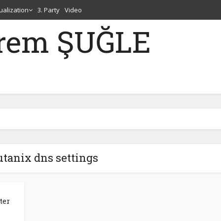
tualization
3. Party
Video
erem ŞUĞLE
utanix dns settings
ter