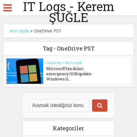
IT Logs - Kerem
ŞUĞLE
Ana sayfa
»
OneDrive PST
Tag - OneDrive PST
Haberler
•
Microsoft
Microsoft’tan ikinci
emergency OOB update:
Windows 11...
Kategoriler