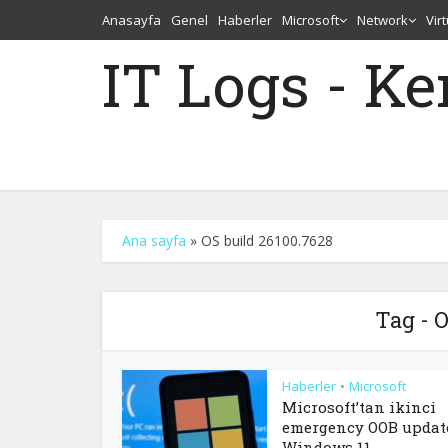
Anasayfa
Genel
Haberler
Microsoft
Network
Vir
IT Logs - K
Ana sayfa
»
OS build 26100.7628
Tag - 
Haberler
Microsoft
•
Microsoft’tan ikinci
emergency OOB updat
Windows 11...