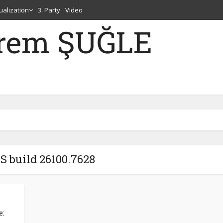
tualization
3. Party
Video
erem ŞUĞLE
OS build 26100.7628
e: