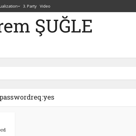
tualization
3. Party
Video
erem ŞUĞLE
 passwordreq:yes
ord