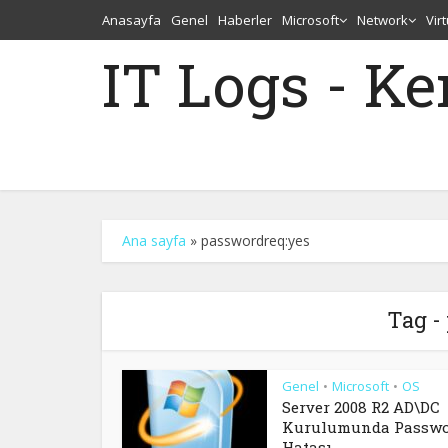
Anasayfa
Genel
Haberler
Microsoft
Network
Vir
IT Logs - K
Ana sayfa
»
passwordreq:yes
Tag -
Genel
Microsoft
OS
•
•
Server 2008 R2 AD\DC
Kurulumunda Passw
Hatası