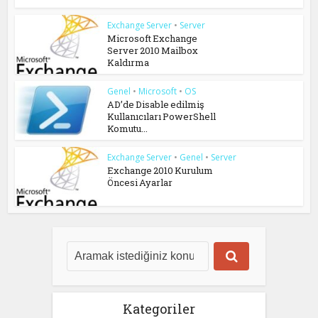
Exchange Server
•
Server
Microsoft Exchange
Server 2010 Mailbox
Kaldırma
Genel
•
Microsoft
•
OS
AD’de Disable edilmiş
Kullanıcıları PowerShell
Komutu...
Exchange Server
•
Genel
•
Server
Exchange 2010 Kurulum
Öncesi Ayarlar
Kategoriler