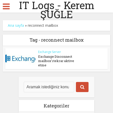
IT Logs - Kerem
ŞUĞLE
Ana sayfa
»
reconnect mailbox
Tag - reconnect mailbox
Exchange Server
Exchange Disconnect
mailbox’ı tekrar aktive
etme
Kategoriler