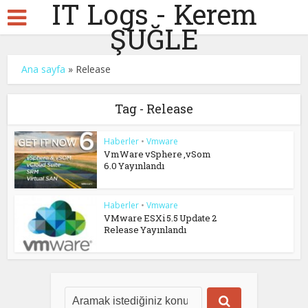
IT Logs - Kerem
ŞUĞLE
Ana sayfa
»
Release
Tag - Release
Haberler
•
Vmware
VmWare vSphere ,vSom
6.0 Yayınlandı
Haberler
•
Vmware
VMware ESXi 5.5 Update 2
Release Yayınlandı