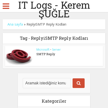
IT Logs - Kerem
ŞUĞLE
Ana sayfa
»
ReplyiSMTP Reply Kodları
Tag - ReplyiSMTP Reply Kodları
Microsoft
•
Server
SMTP Reply
Kategoriler