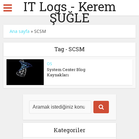
IT Logs - Kerem
ŞUĞLE
Ana sayfa
»
SCSM
Tag - SCSM
OS
System Center Blog
Kaynakları
Kategoriler