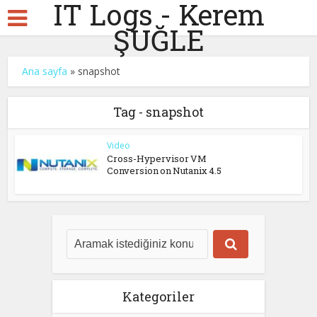
IT Logs - Kerem
ŞUĞLE
Ana sayfa
»
snapshot
Tag - snapshot
Video
Cross-Hypervisor VM
Conversion on Nutanix 4.5
Kategoriler