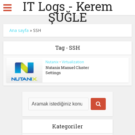
IT Logs - Kerem
ŞUĞLE
Ana sayfa
»
SSH
Tag - SSH
Nutanix
•
Virtualization
Nutanix Manuel Cluster
Settings
Kategoriler