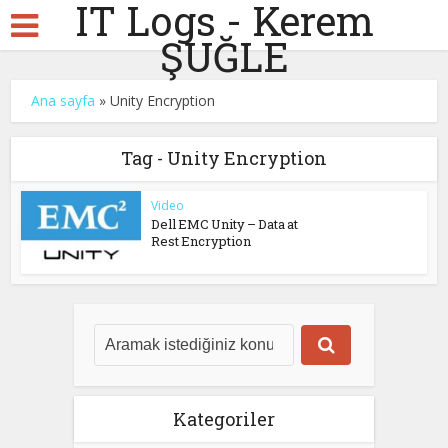
IT Logs - Kerem
ŞUĞLE
Ana sayfa
»
Unity Encryption
Tag - Unity Encryption
Video
Dell EMC Unity – Data at
Rest Encryption
Kategoriler