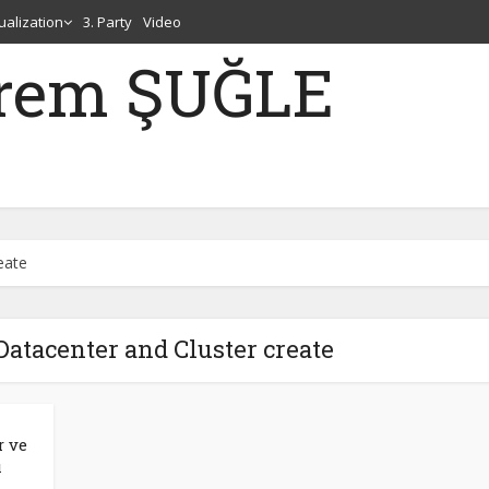
tualization
3. Party
Video
erem ŞUĞLE
eate
 Datacenter and Cluster create
r ve
ı