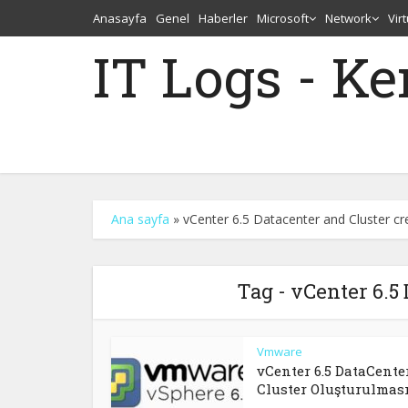
Anasayfa
Genel
Haberler
Microsoft
Network
Vir
IT Logs - K
Ana sayfa
»
vCenter 6.5 Datacenter and Cluster cr
Tag - vCenter 6.5
Vmware
vCenter 6.5 DataCente
Cluster Oluşturulmas