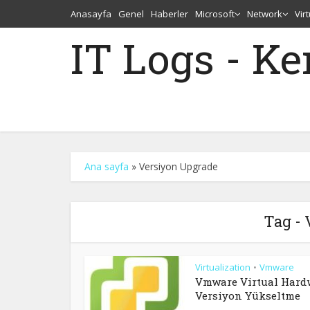
Anasayfa
Genel
Haberler
Microsoft
Network
Vir
IT Logs - K
Ana sayfa
»
Versiyon Upgrade
Tag -
Virtualization
Vmware
•
Vmware Virtual Hard
Versiyon Yükseltme