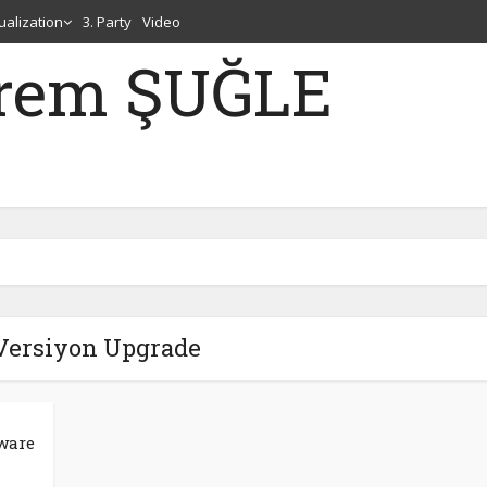
tualization
3. Party
Video
erem ŞUĞLE
 Versiyon Upgrade
ware