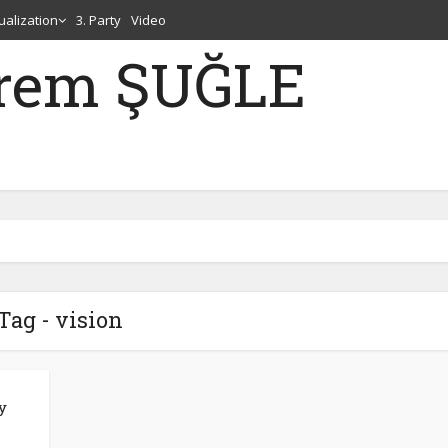
tualization
3. Party
Video
erem ŞUĞLE
Tag - vision
y