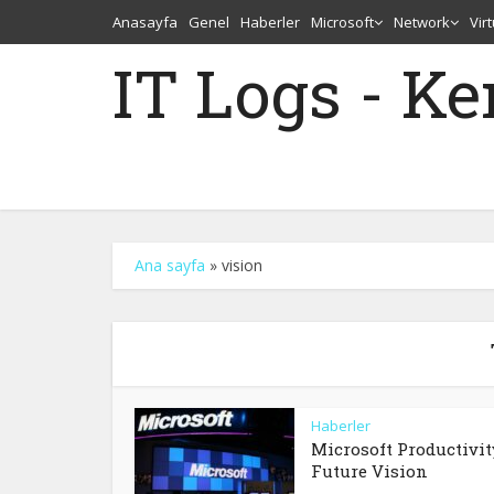
Anasayfa
Genel
Haberler
Microsoft
Network
Vir
IT Logs - K
Ana sayfa
»
vision
Haberler
Microsoft Productivit
Future Vision