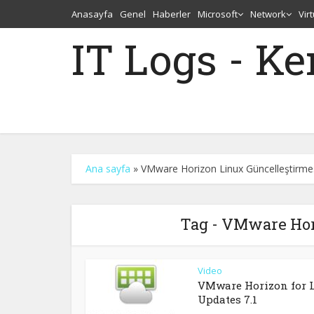
Anasayfa
Genel
Haberler
Microsoft
Network
Vir
IT Logs - K
Ana sayfa
»
VMware Horizon Linux Güncelleştirme
Tag - VMware Hor
Video
VMware Horizon for 
Updates 7.1