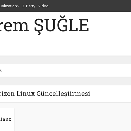
tualization
3. Party
Video
erem ŞUĞLE
si
izon Linux Güncelleştirmesi
Linux