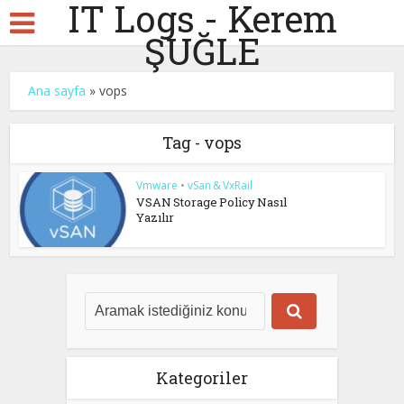
IT Logs - Kerem
ŞUĞLE
Ana sayfa
»
vops
Tag - vops
Vmware
•
vSan & VxRail
VSAN Storage Policy Nasıl
Yazılır
Kategoriler