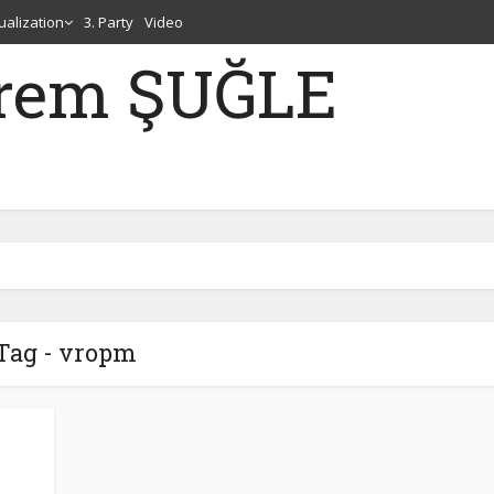
tualization
3. Party
Video
erem ŞUĞLE
Tag - vropm