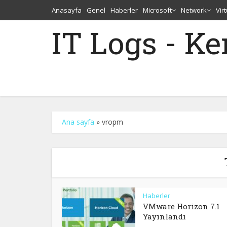
Anasayfa
Genel
Haberler
Microsoft
Network
Vir
IT Logs - K
Ana sayfa
»
vropm
Haberler
VMware Horizon 7.1
Yayınlandı