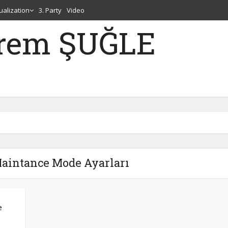
tualization
3. Party
Video
erem ŞUĞLE
Maintance Mode Ayarları
e