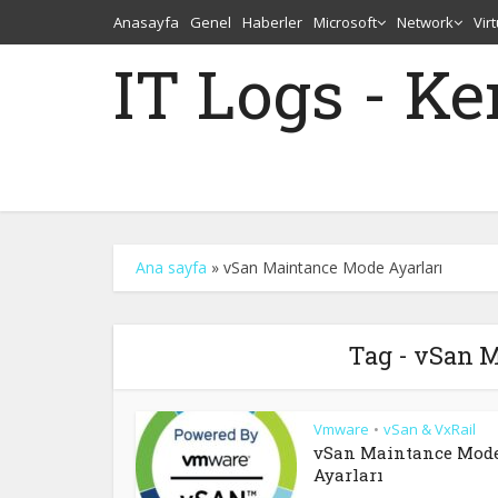
Anasayfa
Genel
Haberler
Microsoft
Network
Vir
IT Logs - K
Ana sayfa
»
vSan Maintance Mode Ayarları
Tag - vSan 
Vmware
vSan & VxRail
•
vSan Maintance Mod
Ayarları