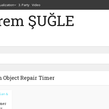
tualization
3. Party
Video
erem ŞUĞLE
n Object Repair Timer
San &
imer
ir