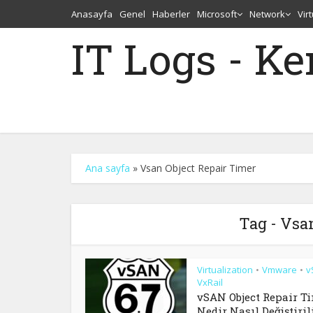
Anasayfa
Genel
Haberler
Microsoft
Network
Vir
IT Logs - K
Ana sayfa
»
Vsan Object Repair Timer
Tag - Vsa
Virtualization
Vmware
v
•
•
VxRail
vSAN Object Repair T
Nedir Nasıl Değiştiril