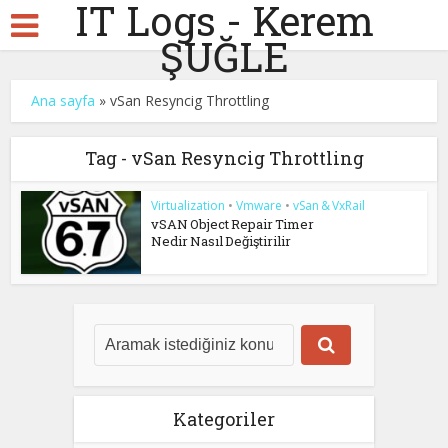
IT Logs - Kerem
ŞUĞLE
Ana sayfa
»
vSan Resyncig Throttling
Tag - vSan Resyncig Throttling
Virtualization
•
Vmware
•
vSan & VxRail
vSAN Object Repair Timer
Nedir Nasıl Değiştirilir
Kategoriler