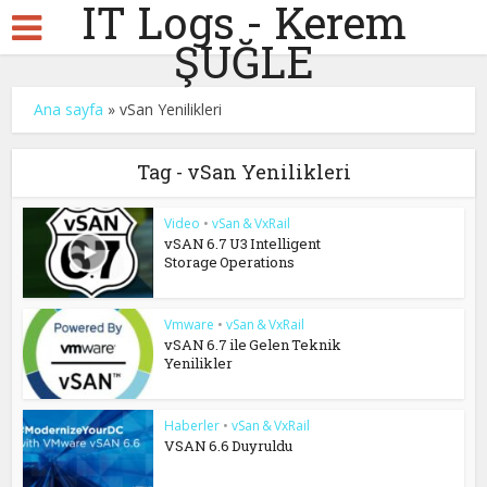
IT Logs - Kerem
ŞUĞLE
Ana sayfa
»
vSan Yenilikleri
Tag - vSan Yenilikleri
Video
•
vSan & VxRail
vSAN 6.7 U3 Intelligent
Storage Operations
Vmware
•
vSan & VxRail
vSAN 6.7 ile Gelen Teknik
Yenilikler
Haberler
•
vSan & VxRail
VSAN 6.6 Duyruldu