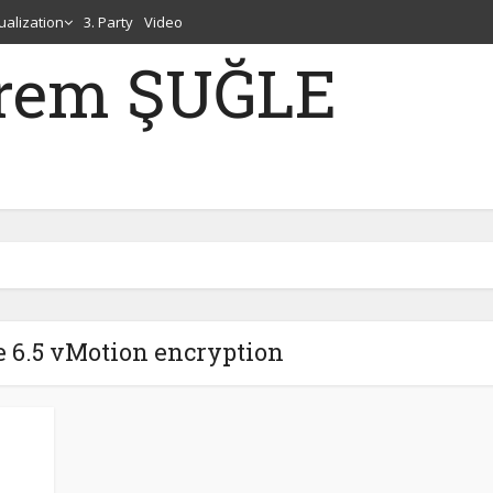
tualization
3. Party
Video
erem ŞUĞLE
e 6.5 vMotion encryption