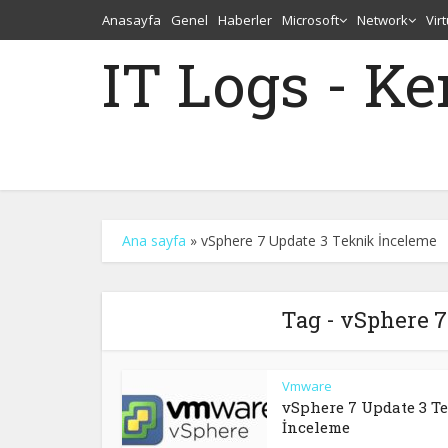
Anasayfa
Genel
Haberler
Microsoft
Network
Vir
IT Logs - K
Ana sayfa
»
vSphere 7 Update 3 Teknik İnceleme
Tag - vSphere 
Vmware
vSphere 7 Update 3 T
İnceleme