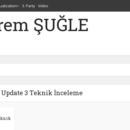
tualization
3. Party
Video
erem ŞUĞLE
7 Update 3 Teknik İnceleme
eknik