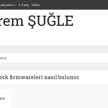
tualization
3. Party
Video
erem ŞUĞLE
lunur
ork firmwareleri nasıl bulunur
nic