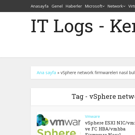
Anasayfa
Genel
Haberler
Microsoft
Network
Vir
IT Logs - K
Ana sayfa
»
vSphere network firmwareleri nasıl bu
Tag - vSphere netw
Vmware
vSphere ESXI NIC/vm
ve FC HBA/vmhba
Firmware Nasıl...