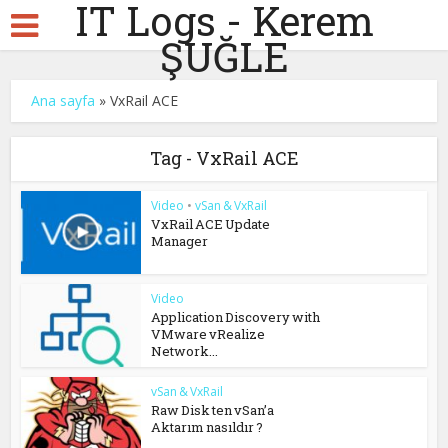
IT Logs - Kerem
ŞUĞLE
Ana sayfa
»
VxRail ACE
Tag - VxRail ACE
Video
•
vSan & VxRail
VxRail ACE Update
Manager
Video
Application Discovery with
VMware vRealize
Network...
vSan & VxRail
Raw Disk ten vSan’a
Aktarım nasıldır ?