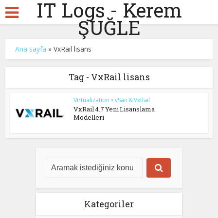
IT Logs - Kerem
ŞUĞLE
Ana sayfa
»
VxRail lisans
Tag - VxRail lisans
Virtualization
•
vSan & VxRail
VxRail 4.7 Yeni Lisanslama
Modelleri
Kategoriler