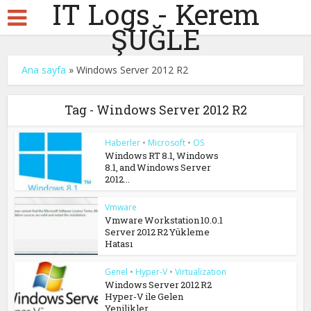
IT Logs - Kerem
ŞUĞLE
Ana sayfa
»
Windows Server 2012 R2
Tag - Windows Server 2012 R2
Haberler
•
Microsoft
•
OS
Windows RT 8.1, Windows
8.1, and Windows Server
2012...
Vmware
Vmware Workstation 10.0.1
Server 2012 R2 Yükleme
Hatası
Genel
•
Hyper-V
•
Virtualization
Windows Server 2012 R2
Hyper-V ile Gelen
Yenilikler