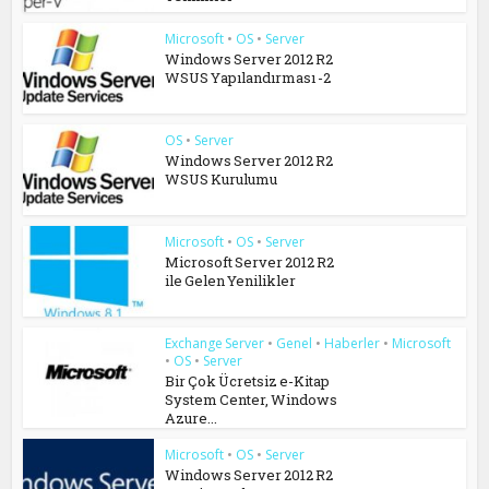
Microsoft
•
OS
•
Server
Windows Server 2012 R2
WSUS Yapılandırması -2
OS
•
Server
Windows Server 2012 R2
WSUS Kurulumu
Microsoft
•
OS
•
Server
Microsoft Server 2012 R2
ile Gelen Yenilikler
Exchange Server
•
Genel
•
Haberler
•
Microsoft
•
OS
•
Server
Bir Çok Ücretsiz e-Kitap
System Center, Windows
Azure...
Microsoft
•
OS
•
Server
Windows Server 2012 R2